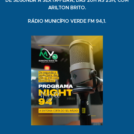
DE SEGUNDA A SEXTA-FEIRA, DAS 20H ÀS 23H, COM
ARILTON BRITO.
RÁDIO MUNICÍPIO VERDE FM 94,1.