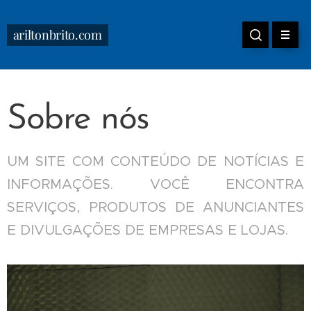
ariltonbrito.com
Sobre nós
UM SITE COM CONTEÚDO DE NOTÍCIAS E
INFORMAÇÕES. VOCÊ ENCONTRA
SERVIÇOS, PRODUTOS DE ANUNCIANTES
E DIVULGAÇÕES DE EMPRESAS E LOJAS.