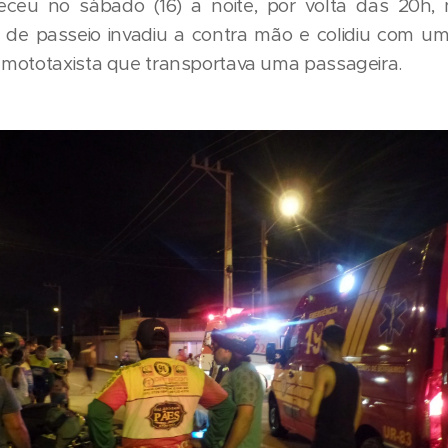
eceu no sábado (16) a noite, por volta das 20h, 
o de passeio invadiu a contra mão e colidiu com 
mototaxista que transportava uma passageira.