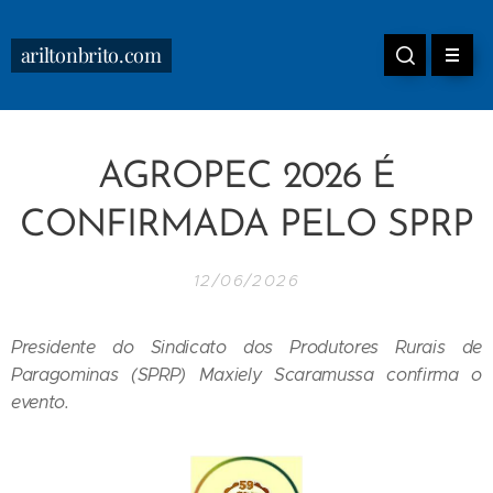
ariltonbrito.com
AGROPEC 2026 É
CONFIRMADA PELO SPRP
12/06/2026
Presidente do Sindicato dos Produtores Rurais de
Paragominas (SPRP) Maxiely Scaramussa confirma o
evento.