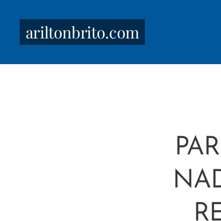
ariltonbrito.com
PA
NAD
R