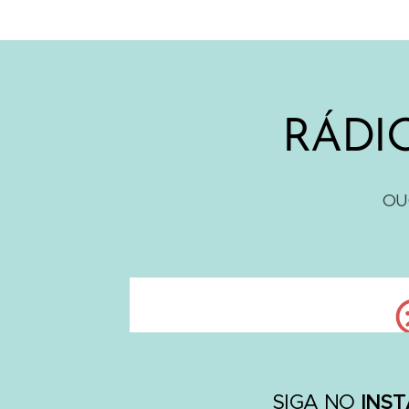
RÁDI
OU
INS
SIGA NO