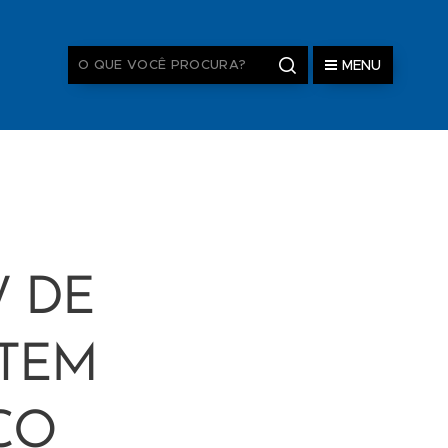
MENU
 DE
 TEM
CO