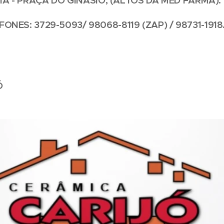
IA - PRAÇA DO GINÁSIO, (ALTOS DA MED FARMA).
FONES: 3729-5093/ 98068-8119 (ZAP) / 98731-1918
Ó