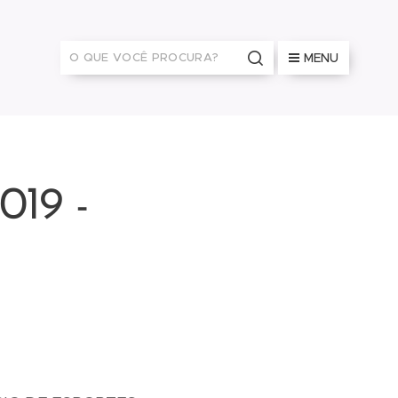
MENU
19 -