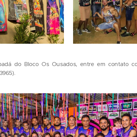
abadá do Bloco Os Ousados, entre em contato c
3965).