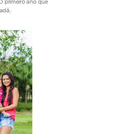
O primeiro ano que
badá.