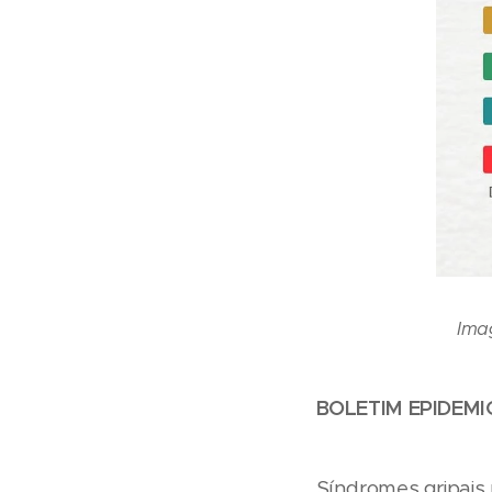
Ima
BOLETIM EPIDEMIO
Síndromes gripais