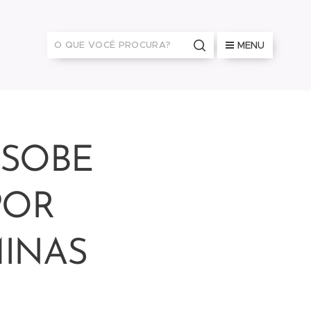
MENU
 SOBE
POR
MINAS