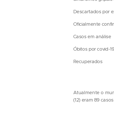
Descartados p
Oficialmente co
Casos em a
Óbitos por c
Recuper
Atualmente o muni
(12) eram 89 caso