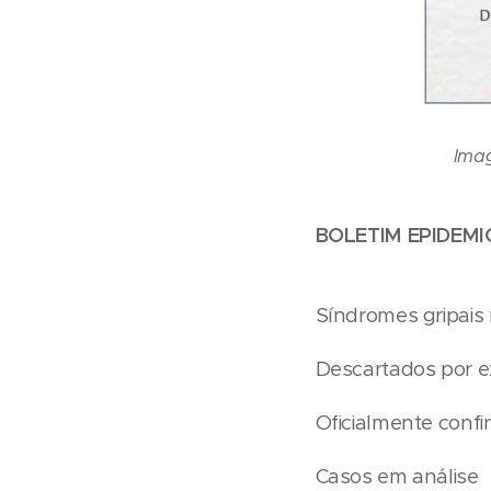
Ima
BOLETIM EPIDEMIO
Síndromes gripai
Descartados p
Oficialmente c
Casos em a