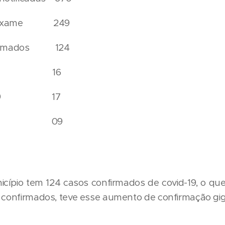
or exame 249
nfirmados 124
nálise 16
ovid-19 17
ados 09
cípio tem 124 casos confirmados de covid-19, o que 
s confirmados, teve esse aumento de confirmação gi