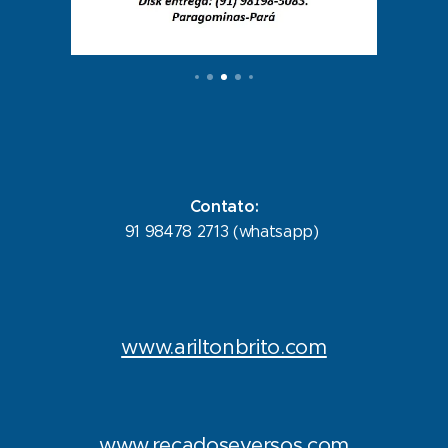
Contato:
91 98478 2713 (whatsapp)
www.ariltonbrito.com
www.recadoseversos.com