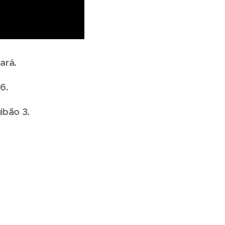
ará.
86.
ibão 3.