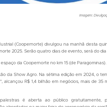
Imagem: Divulga
ustrial (Coopernorte) divulgou na manhã desta quint
rte 2025. Serão quatro dias de evento, será do dia 
 espaço da Coopernorte no km 15 (de Paragominas).
ição da Show Agro. Na sétima edição em 2024, o tema 
, alcançou R$ 1,4 bilhão em negócios, mais de 35 m
alestras é aberta ao público gratuitamente, p
ão abordados na maior feira do agronegócio da regi