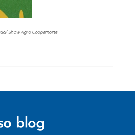
ção/ Show Agro Coopernorte
so blog