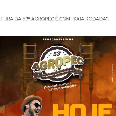
TURA DA 53ª AGROPEC É COM "SAIA RODADA".