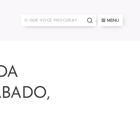
MENU
 DA
ÁBADO,