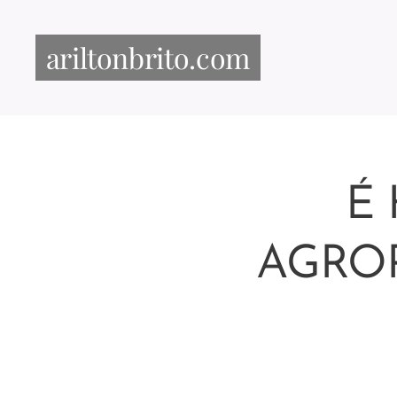
ariltonbrito.com
É 
AGROP