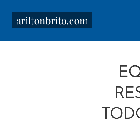
ariltonbrito.com
EQ
RE
TODO