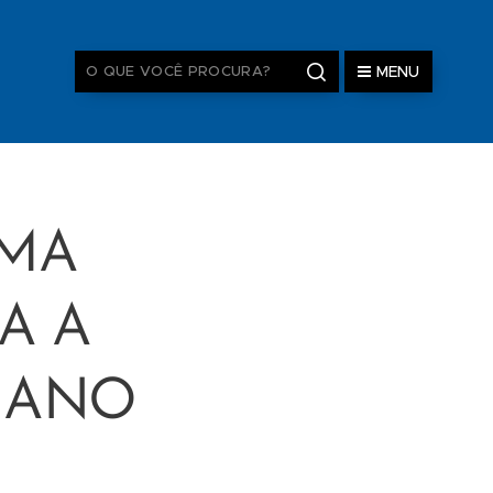
MENU
AMA
A A
E ANO