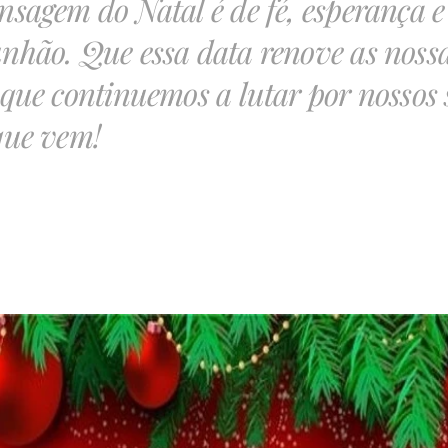
sagem do Natal é de fé, esperança e
hão. Que essa data renove as nossa
que continuemos a lutar por nossos
que vem!