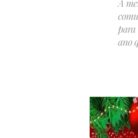
A men
comun
para 
ano 