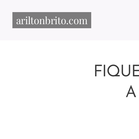
ariltonbrito.com
FIQU
A