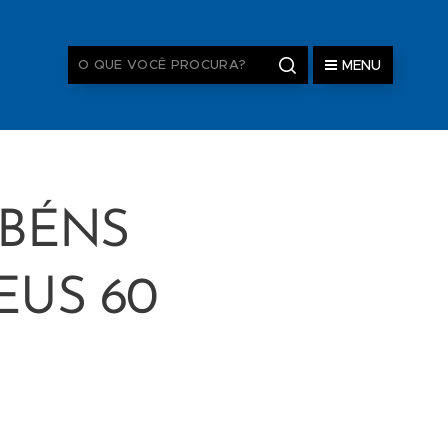
MENU
ABÉNS
EUS 60