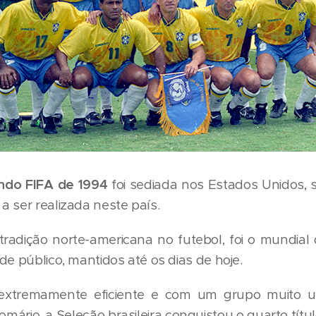
ndo FIFA de 1994
foi sediada nos Estados Unidos, 
 ser realizada neste país.
radição norte-americana no futebol, foi o mundial
de público, mantidos até os dias de hoje.
xtremamente eficiente e com um grupo muito un
mário, a Seleção brasileira conquistou o quarto títu