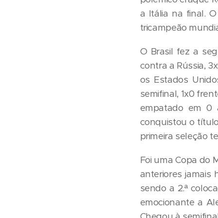
a Itália na fina
tricampeão mundia
O Brasil fez a se
contra a Rússia, 3x
os Estados Unidos
semifinal, 1x0 frent
empatado em 0 a
conquistou o títul
primeira seleção t
Foi uma Copa do M
anteriores jamais
sendo a 2.ª coloc
emocionante a Ale
Chegou à semifinal