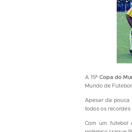
A 15ª
Copa do Mu
Mundo de Futebol a
Apesar da pouca t
todos os recordes 
Com um futebol e
polêmico craque Ro