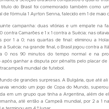
l. O titulo do Brasil foi comemorado também como
l de fórmula 1 Ayrton Senna, falecido em 1 de maio 
guinte campanha: duas vitórias e um empate na f
0 contra Camarões e 1 x 1 contra a Suécia; nas oitava
 por 1 a 0; nas quartas de final: eliminou a Hol
e à Suécia; na grande final, o Brasil jogou contra a It
 0 nos 90 minutos do tempo normal e na prorr
o após ganhar a disputa por pênaltis pelo placar de 
etracampeã mundial de futebol.
undo de grandes surpresas. A Bulgária, que até ali 
 havia vencido um jogo de Copa do Mundo, superou 
ada em um grupo que tinha a Argentina, além de e
manha, até então a Campeã mundial, por 2 a 1 nas
 e terminou em 4.º lugar.