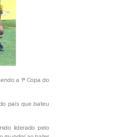
sendo a 1ª Copa do
 do país que bateu
ido liderado pelo
lo mundial ao bater