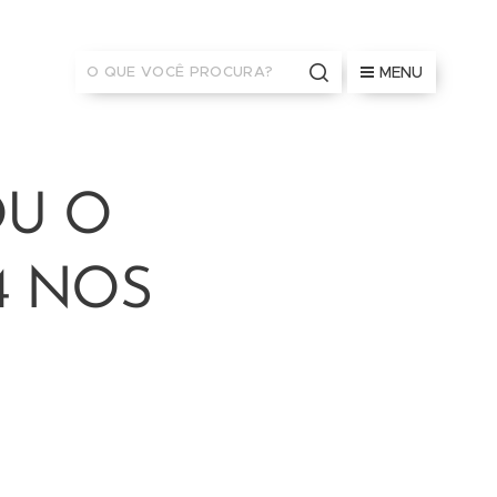
MENU
OU O
4 NOS