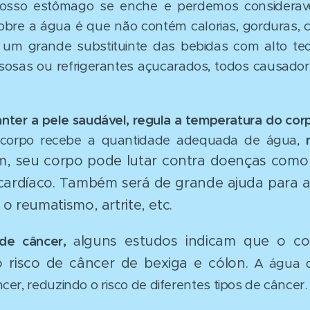
sso estômago se enche e perdemos considerave
obre a água é que não contém calorias, gorduras, 
é um grande substituinte das bebidas com alto teo
asosas ou refrigerantes açucarados, todos causad
nter a pele saudável, regula a temperatura do cor
 corpo recebe a quantidade adequada de água,
m, seu corpo pode lutar contra doenças como a
cardíaco. Também será de grande ajuda para a
 reumatismo, artrite, etc.
lguns estudos indicam que o 
de câncer,
a
risco de câncer de bexiga e cólon.
A água d
er, reduzindo o risco de diferentes tipos de câncer