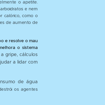
lmente o apetite.
carboidratos e nem
r calórico, como o
ores de aumento de
po e resolve o mau
melhora o sistema
 gripe, cálculos
judar a lidar com
consumo de água
estrói os agentes
.