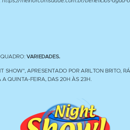
: https://melhorcomsaude.com.br/beneficios-agua-
 QUADRO:
VARIEDADES.
T SHOW", APRESENTADO POR ARILTON BRITO, R
A A QUINTA-FEIRA, DAS 20H ÀS 23H.