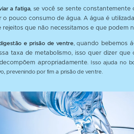
e você se sente constantemente
iviar a fatiga
, s
r o pouco consumo de água. A água é utilizada
 e rejeitos que não necessitamos e que podem no
uando bebemos ág
digestão e prisão de ventre
, q
a taxa de metabolismo, isso quer dizer que 
decompõem apropriadamente.
Isso ajuda no b
vo, prevenindo por fim a prisão de ventre.