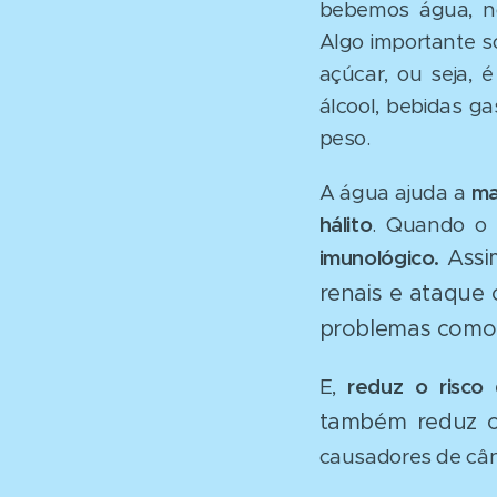
bebemos água, no
Algo importante s
açúcar, ou seja, 
álcool, bebidas g
peso.
A água ajuda a
ma
hálito
. Quando o
Assi
imunológico.
renais e ataque 
problemas como o
E,
reduz o risco 
também reduz o 
causadores de cânc