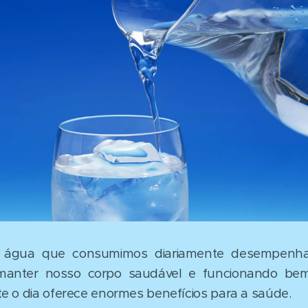
 água que consumimos diariamente desempenh
 manter nosso corpo saudável e funcionando be
e o dia oferece enormes benefícios para a saúde.