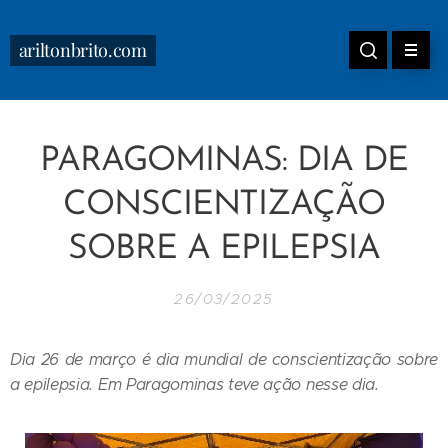
ariltonbrito.com
PARAGOMINAS: DIA DE
CONSCIENTIZAÇÃO
SOBRE A EPILEPSIA
26/03/2025
Dia 26 de março é dia mundial de conscientização sobre
a epilepsia. Em Paragominas teve ação nesse dia.