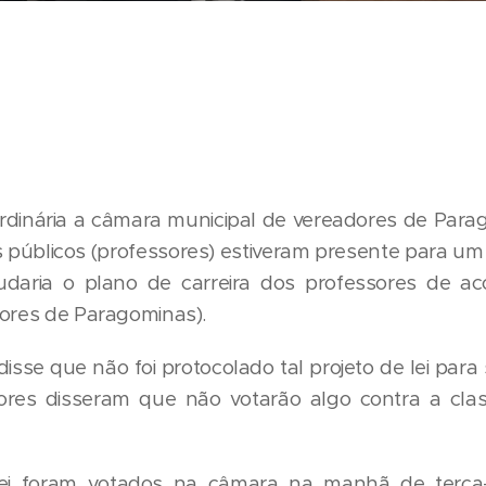
dinária a câmara municipal de vereadores de Parag
s públicos (professores) estiveram presente para um
mudaria o plano de carreira dos professores de 
sores de Paragominas).
disse que não foi protocolado tal projeto de lei par
ores disseram que não votarão algo contra a cla
ei foram votados na câmara na manhã de terça-f