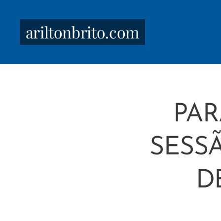
ariltonbrito.com
PAR
SESS
D