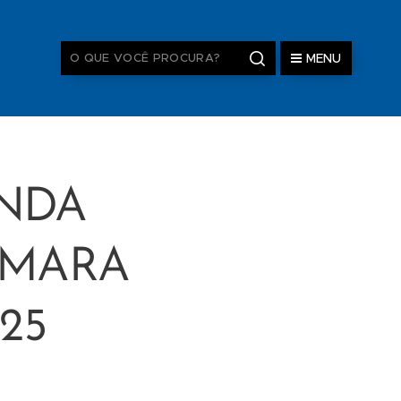
MENU
UNDA
ÂMARA
25