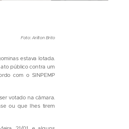
Foto: Arilton Brito
ominas estava lotada.
 ato público contra um
acordo com o SINPEMP
a ser votado na câmara.
sse ou que lhes tirem
eira, 21/01, e alguns