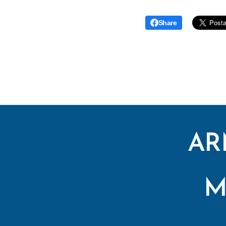
Share
AR
M