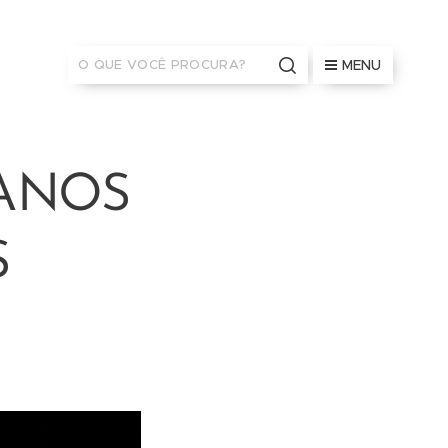
MENU
 ANOS
S