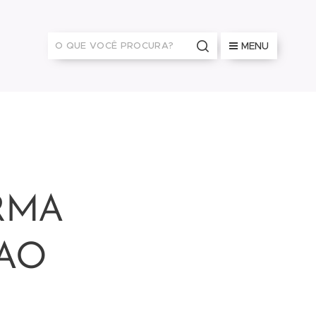
MENU
RMA
 AO