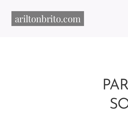
ariltonbrito.com
PA
SO