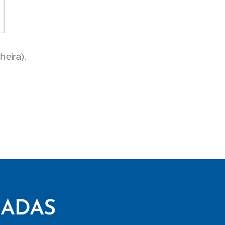
heira).
CADAS