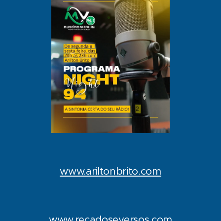
www.ariltonbrito.com
www.recadoseversos.com