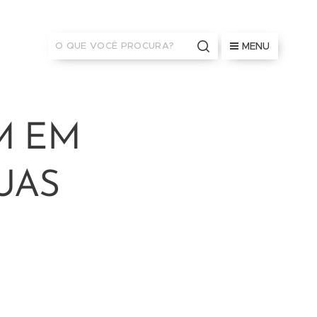
MENU
M EM
UAS