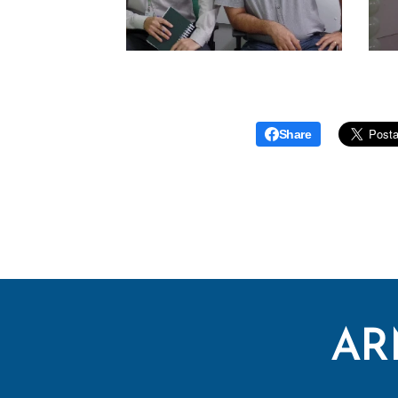
Share
AR