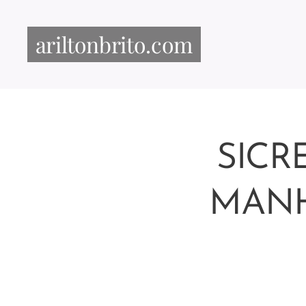
ariltonbrito.com
SICR
MANH