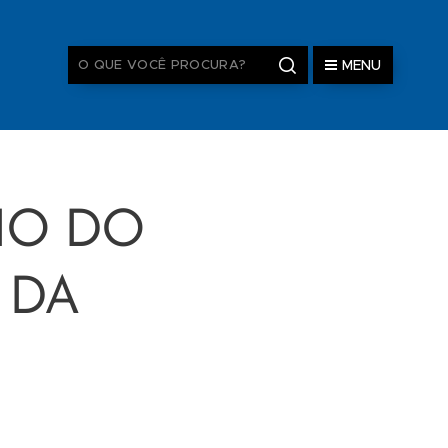
MENU
IO DO
 DA