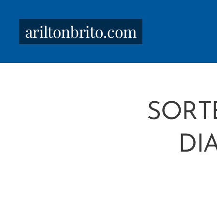
ariltonbrito.com
SORT
DI