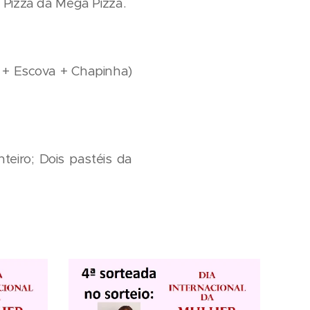
 Pizza da Mega Pizza.
o + Escova + Chapinha)
eiro; Dois pastéis da