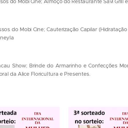
sos do Mobi Cine; Almoço do Restaurante Savi Grill e
sos do Mobi Cine; Cauterização Capilar (Hidrataçã
eneyla
cau Show; Brinde do Armarinho e Confecções Mont
ral da Alice Floricultura e Presentes.