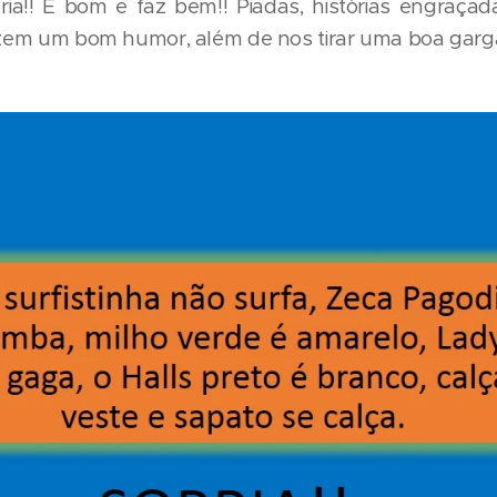
.. ria!! É bom e faz bem!! Piadas, histórias engraça
razem um bom humor, além de nos tirar uma boa garg