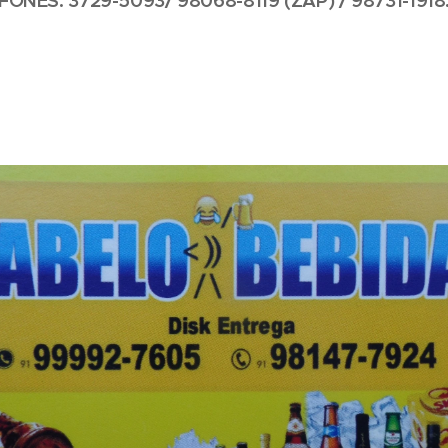
FONES: 3729-5093/ 98068-8119 (ZAP) / 98731-1918