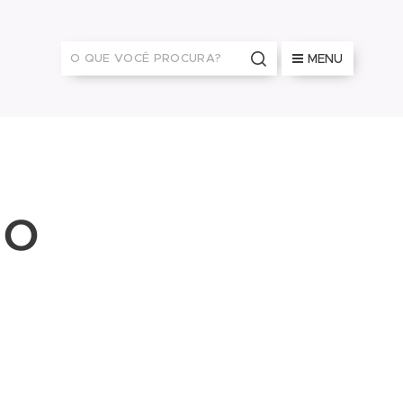
MENU
io