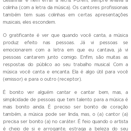
desafinar e nem errar a letra. Porém, sempre levava a
colinha (com a letra da música). Os cantores profissionais
também tem suas colinhas em certas apresentações
musicais, eles escondem.
O gratificante é ver que quando você canta, a música
produz efeito nas pessoas. Já vi pessoas se
emocionarem com a letra em que eu cantava, já vi
pessoas cantarem junto comigo. Enfim, são muitas as
respostas do público ao seu trabalho musical. Com a
música você canta e encanta. Ela é algo útil para você
(emissor) e para o outro (receptor).
É bonito ver alguém cantar e cantar bem, mas, a
simplicidade de pessoas que tem talento para a música é
mais bonito ainda. É preciso ser bonito de coração
também, a música pode ser linda, mas, o (a) cantor (a)
precisa ser bonito (a) no caráter. É feio quando o artista
é cheio de si e arrogante, estraga a beleza do seu