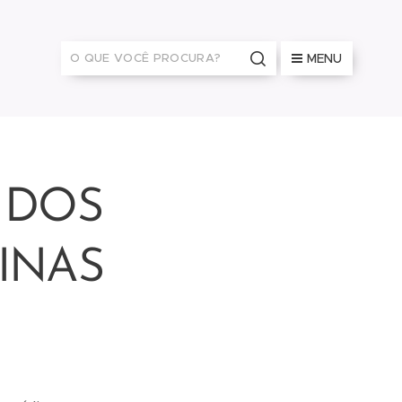
MENU
 DOS
INAS