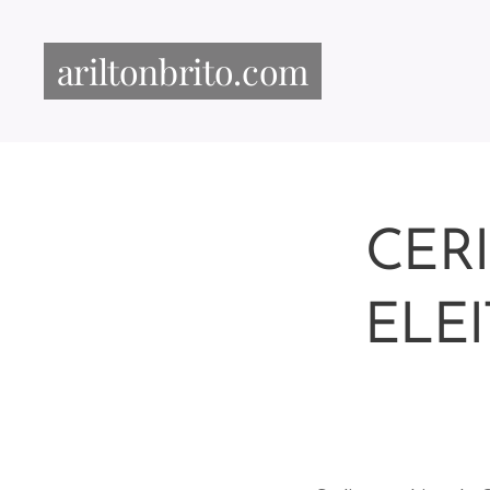
ariltonbrito.com
CER
ELE