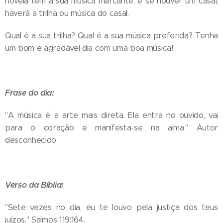
novela tem a sua música marcante, e se houver um casal,
haverá a trilha ou música do casal.
Qual é a sua trilha? Qual é a sua música preferida? Tenha
um bom e agradável dia com uma boa música!
Frase do dia:
"A música é a arte mais direta. Ela entra no ouvido, vai
para o coração e manifesta-se na alma." Autor
desconhecido
Verso da Bíblia:
"Sete vezes no dia, eu te louvo pela justiça dos teus
juízos." Salmos 119:164.