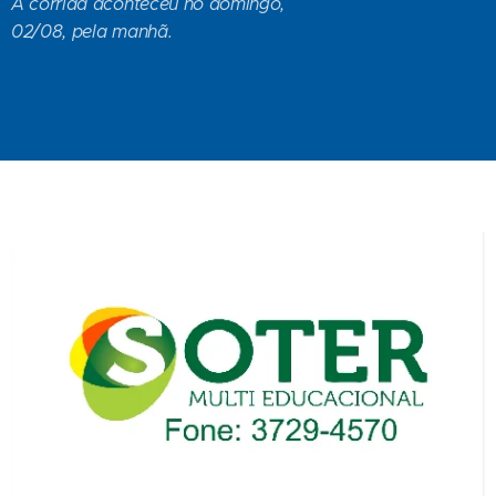
A corrida aconteceu no domingo,
02/08, pela manhã.