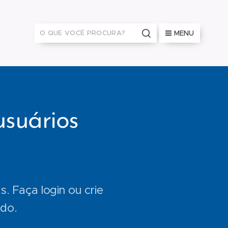
MENU
usuários
. Faça login ou crie
ado.