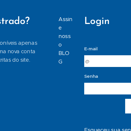
Assin
strado?
Login
e
noss
poníveis apenas
o
E-mail
uma nova conta
BLO
itas do site.
G
Senha
Esqueceu sua se