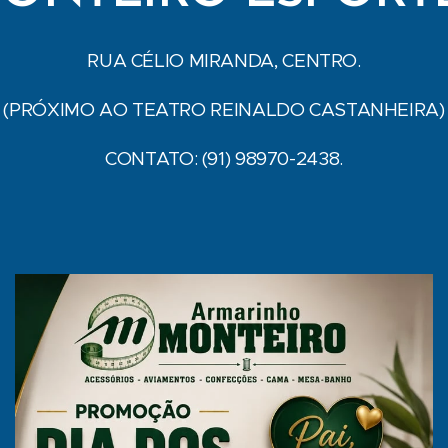
RUA CÉLIO MIRANDA, CENTRO.
(PRÓXIMO AO TEATRO REINALDO CASTANHEIRA)
CONTATO: (91) 98970-2438.