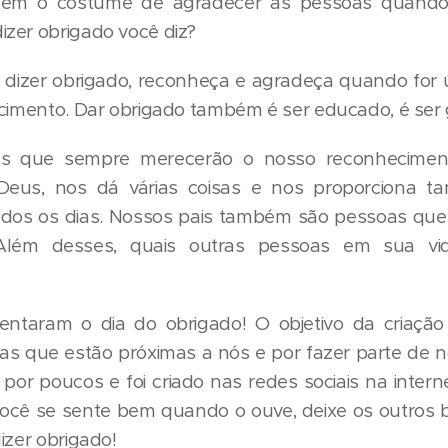
 tem o costume de agradecer as pessoas quando
zer obrigado você diz?
 dizer obrigado, reconheça e agradeça quando for út
cimento. Dar obrigado também é ser educado, é ser g
as que sempre merecerão o nosso reconheciment
 Deus, nos dá várias coisas e nos proporciona t
todos os dias. Nossos pais também são pessoas qu
 Além desses, quais outras pessoas em sua v
ntaram o dia do obrigado! O objetivo da criação 
as que estão próximas a nós e por fazer parte de no
por poucos e foi criado nas redes sociais na intern
você se sente bem quando o ouve, deixe os outros b
izer obrigado!