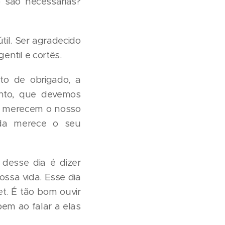
 são necessárias?
il. Ser agradecido
entil e cortês.
o de obrigado, a
anto, que devemos
e merecem o nosso
ida merece o seu
desse dia é dizer
ssa vida. Esse dia
et. É tão bom ouvir
em ao falar a elas