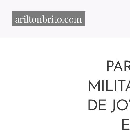
ariltonbrito.com
PA
MILI
DE J
E