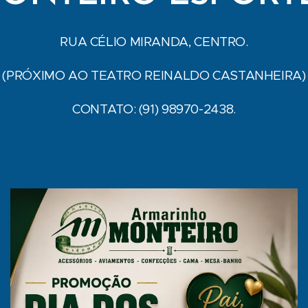
RUA CÉLIO MIRANDA, CENTRO.
(PRÓXIMO AO TEATRO REINALDO CASTANHEIRA)
CONTATO: (91) 98970-2438.