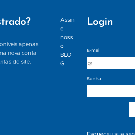
Assin
strado?
Login
e
noss
poníveis apenas
o
E-mail
uma nova conta
BLO
itas do site.
G
Senha
Esqueceu sua se