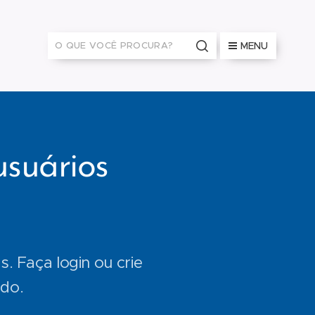
MENU
usuários
. Faça login ou crie
ado.