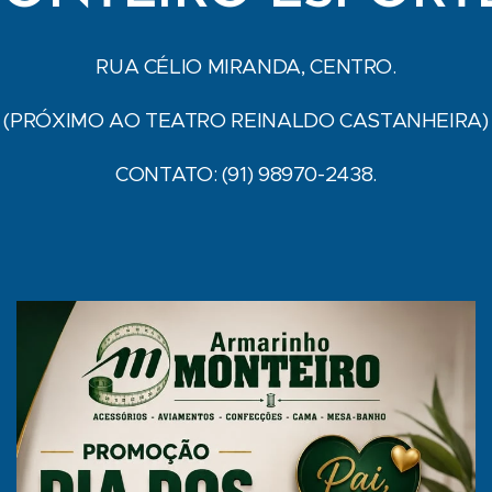
RUA CÉLIO MIRANDA, CENTRO.
(PRÓXIMO AO TEATRO REINALDO CASTANHEIRA)
CONTATO: (91) 98970-2438.