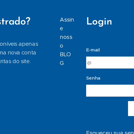
Assin
strado?
Login
e
noss
poníveis apenas
o
E-mail
uma nova conta
BLO
itas do site.
G
Senha
Esqueceu sua se