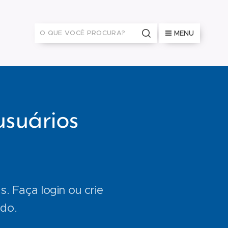
MENU
usuários
. Faça login ou crie
ado.