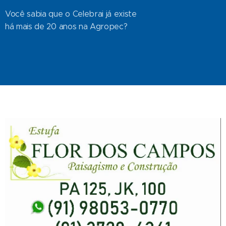
Você sabia que o Celebrai já existe
há mais de 20 anos na Agropec?