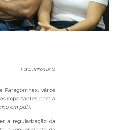
Foto: Arilton Brito
e Paragominas, vários
os importantes para a
aixo em pdf).
er a regularização da
foi o requerimento da