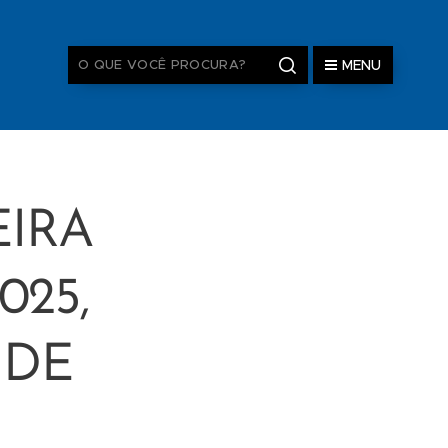
MENU
EIRA
025,
 DE