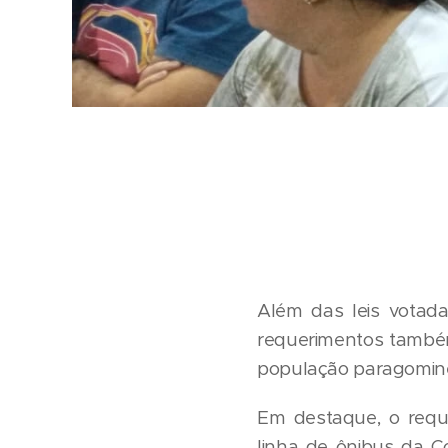
Além das leis votada
requerimentos também
população paragomin
Em destaque, o reque
linha de ônibus da C